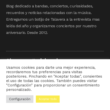
Blog dedicado a bandas, conciertos, curiosidades,
recuerdos y noticias relacionadas con la música.
Entregamos un botijo de Talavera a la entrevista mas
leída del año y organizamos conciertos por nuestro
aniversario. Desde 2012.
Síguenos #michambergo
Usamos cookies para darte una mejor experiencia,
recordaremos tus preferencias para visitas
posteriores. Pinchando en "Aceptar todas", consientes
el uso de todas las cookies. También puedes visitar
"Configuración" para proporcionar un consentimiento
personalizado.
Configuración
Aceptar todo
Suscríbete a nuestra newsletter