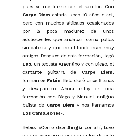
pues yo me formé con el saxofón. Con
Carpe Diem
estaría unos 10 años o así,
pero con muchos altibajos ocasionados
por la poca madurez de unos
adolescentes que andaban como pollos
sin cabeza y que en el fondo eran muy
amigos. Después de esta formación, llegó
Leo
, un teclista Argentino y con Diego, el
cantante guitarra de
Carpe Diem
,
formamos
Fetén
. Esto duró unos 8 años
y desapareció. Ahora estoy en una
formación con Diego y Manuel, antiguo
bajista de
Carpe Diem
y nos llamamos
Los Camaleones»
.
Bebes: «Como dice
Sergio
por ahí, tuvo
que convencerme porque antes de esto