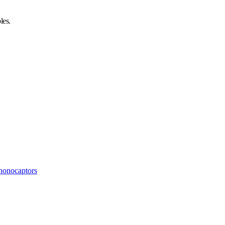
les.
honocaptors