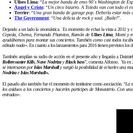
Ulises Lima
: “
La mejor banda de emo 90´s Washington de Es
Ángel y Cristo
: “
Un circo bizarro. A Toledo van con todo el e
Terrier
: “
Una gran banda de garage pop. Debería estar más ar
The Government
: “
Una delicia de rock y soul. ¡Baile!
”.
Dejando a un lado la onomástica. Es momento de echar la vista a 2011 y co
Cepeda, Chema, Fernando Phamton, Ramón de
Ulises Lima
, Momi y m
ayudábamos para montar sus conciertos. También como casi todos tocába
editado nada
«. En cuanto a los lanzamientos para 2016 tienen previstos los 
También amplían su radio de acción en el presente año y llegarán a Daimiel
Rollercoaster Kills
,
Nave Nodriza
y
Black bass
”, comenta Alfonso. Ya en 2
se interesaron por
Islas Marshall
y surgió la posibilidad de echarles una m
Nodriza
e
Islas Marshall
«.
El pasado año también fue el momento de instituirse como asociación. “
La m
los asiduos a los conciertos y hacerles participes de Monasterio. Con una
entradas
«.