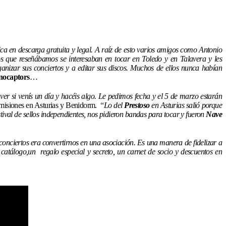
ca en descarga gratuita y legal. A raíz de esto varios amigos como Antonio
 que reseñábamos se interesaban en tocar en Toledo y en Talavera y les
zar sus conciertos y a editar sus discos. Muchos de ellos nunca habían
nocaptors
…
ver si venís un día y hacéis algo. Le pedimos fecha y el 5 de marzo estarán
 misiones en Asturias y Benidorm. “
Lo del
Prestoso
en Asturias salió porque
ival de sellos independientes, nos pidieron bandas para tocar y fueron
Nave
 conciertos era convertirnos en una asociación. Es una manera de fidelizar a
 catálogo,un regalo especial y secreto, un carnet de socio y descuentos en