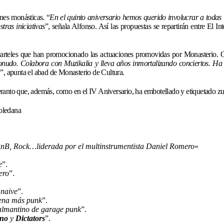
nes monásticas. “
En el quinto aniversario hemos querido involucrar a todas
ras iniciativas
”, señala Alfonso. Así las propuestas se repartirán entre El 
rteles que han promocionado las actuaciones promovidas por Monasterio. Otra 
onudo. Colabora con Muzikalia y lleva años inmortalizando conciertos. Ha 
a
”, apunta el abad de Monasterio de Cultura.
Speranto que, además, como en el IV Aniversario, ha embotellado y etiquetado z
 RnB, Rock…liderada por el multinstrumentista Daniel Romero
«
e
”.
ero
”.
 naive
”.
ena más punk
”.
Salmantino de garage punk
”.
eno
y
Dictators
”.