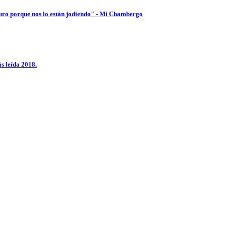
uro porque nos lo están jodiendo" - Mi Chambergo
s leída 2018.