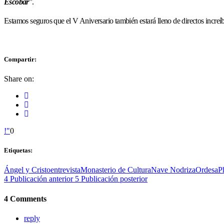
Escobar
”.
Estamos seguros que el V Aniversario también estará lleno de directos increíb
Compartir:
Share on:
0
Etiquetas:
Ángel y Cristo
entrevista
Monasterio de Cultura
Nave Nodriza
Ordesa
P
Publicación anterior
Publicación posterior
4 Comments
reply