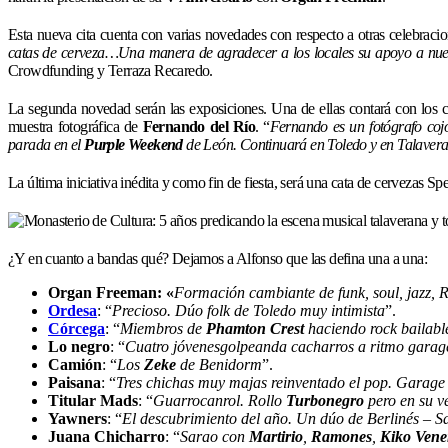
Esta nueva cita cuenta con varias novedades con respecto a otras celebracio
catas de cerveza…Una manera de agradecer a los locales su apoyo a nuest
Crowdfunding y Terraza Recaredo.
La segunda novedad serán las exposiciones. Una de ellas contará con los ca
muestra fotográfica de
Fernando del Río
. “
Fernando es un fotógrafo coj
parada en el
Purple Weekend
de León. Continuará en Toledo y en Talaver
La última iniciativa inédita y como fin de fiesta, será una cata de cervezas 
¿Y en cuanto a bandas qué? Dejamos a Alfonso que las defina una a una:
Organ Freeman: «
Formación cambiante de funk, soul, jazz,
Ordesa
: “
Precioso. Dúo folk de Toledo muy intimista
”.
Córcega
: “
Miembros de
Phamton Crest
haciendo rock bailabl
Lo negro
: “
Cuatro jóvenesgolpeanda cacharros a ritmo garag
Camión
: “
Los
Zeke
de Benidorm
”.
Paisana
: “
Tres chichas muy majas reinventado el pop. Garage
Titular Mads
: “
Guarrocanrol. Rollo
Turbonegro
pero en su v
Yawners
: “
El descubrimiento del año. Un dúo de Berlinés – 
Juana Chicharro
: “
Sarao con
Martirio
,
Ramones
,
Kiko Ven