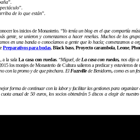
paña
”.
spectáculo
”.
riba de lo que están
”.
nocer los inicios de Monasterio. “
Yo tenía un blog en el que compartía músi
ás gente, se unieron y comenzamos a hacer reseñas. Muchos de los grupos
mos en una banda o conocíamos a gente que lo hacía; comenzamos a organi
de
Preparativos para bodas
,
Black bass
,
Proyecto carambola
,
Leone
,
Pho
, a la sala
La casa con ruedas
. “
Miguel, de
La casa con ruedas,
nos dijo a 
015 los monjes de Monasterio de Cultura salieron a predicar y estuvieron de
ano con la promo y de que pinchara
.
El
Fuzzville
de Benidorm
,
como es un fest
ejor forma de continuar con la labor y facilitar las gestiones para organizar
 cuota anual de 50 euros, los socios obtendrán 5 discos a elegir de nuestro