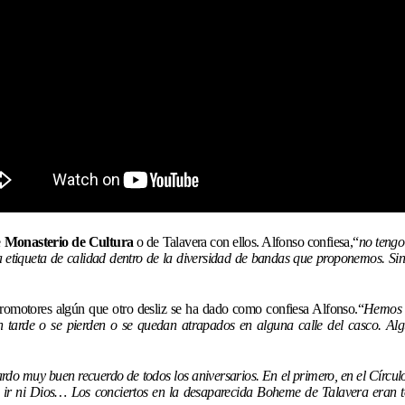
e
Monasterio de Cultura
o de Talavera con ellos. Alfonso confiesa,“
no tengo
etiqueta de calidad dentro de la diversidad de bandas que proponemos. S
omotores algún que otro desliz se ha dado como confiesa Alfonso.“
Hemos c
 tarde o se pierden o se quedan atrapados en alguna calle del casco. Alg
do muy buen recuerdo de todos los aniversarios. En el primero, en el Círcul
 ir ni Dios… Los conciertos en la desaparecida Boheme de Talavera eran 