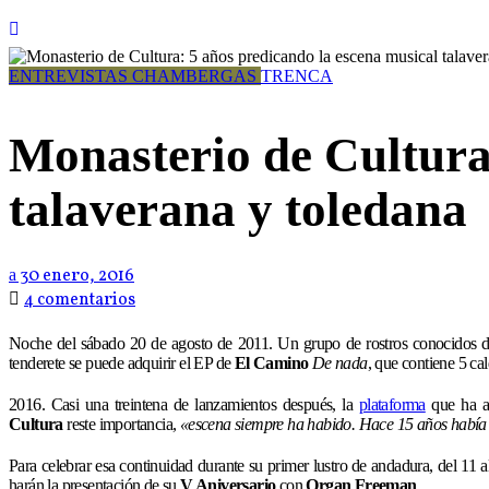
ENTREVISTAS CHAMBERGAS
TRENCA
Monasterio de Cultura
talaverana y toledana
30 enero, 2016
4 comentarios
Noche del sábado 20 de agosto de 2011. Un grupo de rostros conocidos de 
tenderete se puede adquirir el EP de
El Camino
De nada
, que contiene 5 cal
2016. Casi una treintena de lanzamientos después, la
plataforma
que ha ar
Cultura
reste importancia,
«escena siempre ha habido. Hace 15 años había
Para celebrar esa continuidad durante su primer lustro de andadura, del 11 
harán la presentación de su
V Aniversario
con
Organ Freeman
.