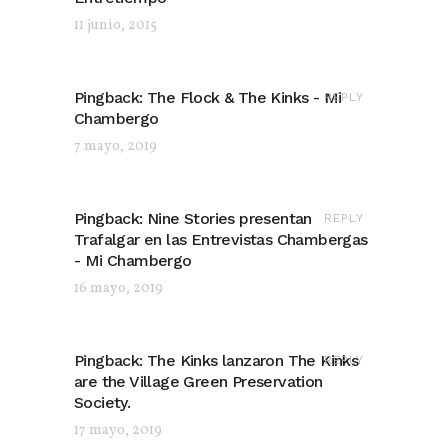
11 junio, 2015
Pingback:
The Flock & The Kinks - Mi
REPLY
Chambergo
7 mayo, 2019
Pingback:
Nine Stories presentan
REPLY
Trafalgar en las Entrevistas Chambergas
- Mi Chambergo
16 mayo, 2019
Pingback:
The Kinks lanzaron The Kinks
REPLY
are the Village Green Preservation
Society.
17 mayo, 2019