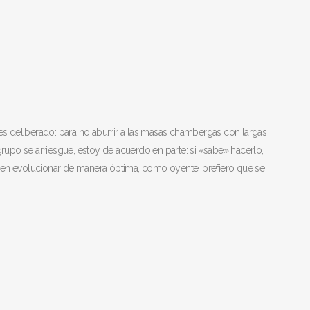
s deliberado: para no aburrir a las masas chambergas con largas
 grupo se arriesgue, estoy de acuerdo en parte: si «sabe» hacerlo,
iden evolucionar de manera óptima, como oyente, prefiero que se