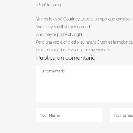
28 julio, 2014
Ya nos lo avisó Courtney Love al tiempo que cantaba «But 
Well they say that rock is dead
And they’re probably right.
Pero una vez dicho esto, el Instant Crush es la mejor 
estar mejor, así que vivan las reinvenciones!
Publica un comentario