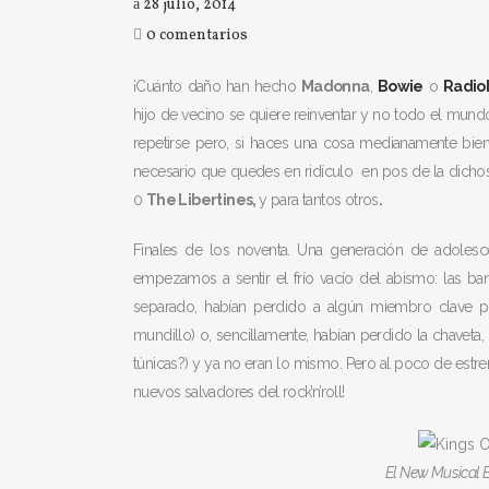
28 julio, 2014
0 comentarios
¡Cuánto daño han hecho
Madonna
,
Bowie
o
Radio
hijo de vecino se quiere reinventar y no todo el mundo
repetirse pero, si haces una cosa medianamente bien,
necesario que quedes en ridículo en pos de la dichos
0
The Libertines,
y para tantos otros
.
Finales de los noventa. Una generación de adolesc
empezamos a sentir el frío vacío del abismo: las b
separado, habían perdido a algún miembro clave po
mundillo) o, sencillamente, habían perdido la chaveta, 
túnicas?) y ya no eran lo mismo. Pero al poco de estre
nuevos salvadores del rock’n’roll!
El New Musical E