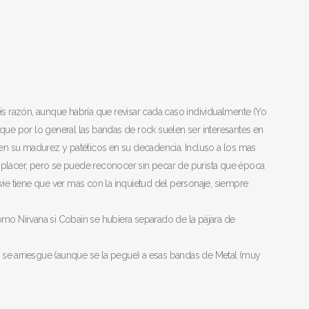
 razón, aunque habría que revisar cada caso individualmente (Yo
 que por lo general las bandas de rock suelen ser interesantes en
s en su madurez y patéticos en su decadencia. Incluso a los mas
 placer, pero se puede reconocer sin pecar de purista que época
e tiene que ver mas con la inquietud del personaje, siempre
omo Nirvana si Cobain se hubiera separado de la pájara de
 se arriesgue (aunque se la pegue) a esas bandas de Metal (muy