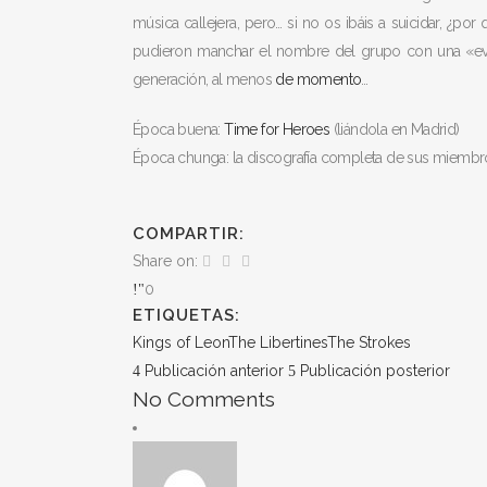
música callejera, pero… si no os ibáis a suicidar, ¿p
pudieron manchar el nombre del grupo con una «evo
generación, al menos
de momento
…
Época buena:
Time for Heroes
(liándola en Madrid)
Época chunga: la discografía completa de sus miembros
COMPARTIR:
Share on:
0
ETIQUETAS:
Kings of Leon
The Libertines
The Strokes
Publicación anterior
Publicación posterior
No Comments