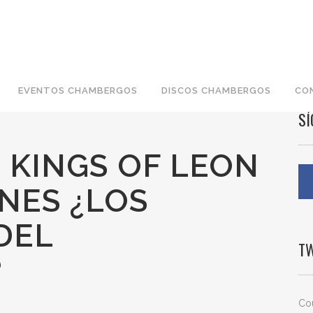
EVENTOS CHAMBERGOS
DISCOS CHAMBERGOS
CO
S
 KINGS OF LEON
INES ¿LOS
DEL
T
?
Cou