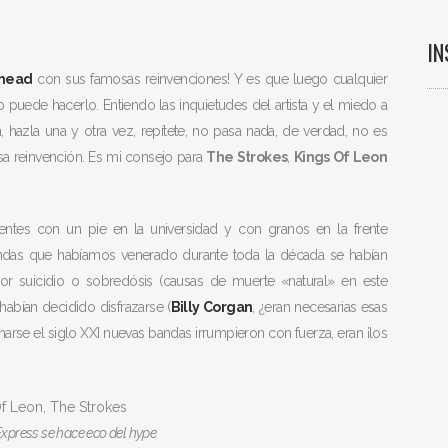
I
head
con sus famosas reinvenciones! Y es que luego cualquier
 puede hacerlo. Entiendo las inquietudes del artista y el miedo a
 hazla una y otra vez, repítete, no pasa nada, de verdad, no es
a reinvención. Es mi consejo para
The Strokes
,
Kings Of Leon
entes con un pie en la universidad y con granos en la frente
andas que habíamos venerado durante toda la década se habían
r suicidio o sobredósis (causas de muerte «natural» en este
habían decidido disfrazarse (
Billy Corgan
, ¿eran necesarias esas
narse el siglo XXI nuevas bandas irrumpieron con fuerza, eran ¡los
xpress se hace eco del hype