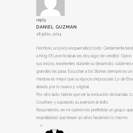
reply
DANIEL GUZMAN
28 julio, 2014
Hombre, un poco esquemático todo. Ciertamente tenéis
a King Of Leon todavía les doy algo de crédito). Opino
sus inicios, excelentes durante su desarrollo, sublime
grandes les pasa. Escuchar a los Stones siempre es un
madura es mejor que su época crepuscular. Lo de Bowi
atraído por lo nuevo y original.
Por otro lado, habría que ver la evolución de bandas c
Courtney y superado su aversión al éxito.
Resumiendo, en mi opinión es preferible un grupo que
respetables) que llevan 40 años haciendo lo mismo.