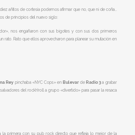
iez añitos de cortesía podemos afirmar que no, que ni de coña…
s de principios del nuevo siglo:
cador», nos engañaron con sus bigotes y con sus dos primeros
 un rato. Rato que ellos aprovecharon para planear su mutación en
ma Rey
pinchaba «NYC Cops» en
Bulevar
de
Radio 3
a grabar
lvadores del rock’n’roll a grupo «divertido» para pasar la resaca
 la primera con su pub rock directo que refleja lo mejor de la