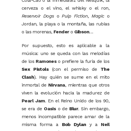
Cola-Cao o la inmediatez del Nesquik, la
cerveza o el vino, el whisky o el ron,
Reservoir Dogs
o
Pulp Fiction,
Magic
o
Jordan, la playa o la montaña, las rubias
o las morenas,
Fender
o
Gibson
…
Por supuesto, esto es aplicable a la
música: uno se queda con las melodías
de los
Ramones
o prefiere la furia de los
Sex Pistols
(con el permiso de
The
Clash
). Hay quién se sume en el mito
inmortal de
Nirvana
, mientras que otros
viven la evolución hacia la madurez de
Pearl Jam
. En el Reino Unido de los 90,
se era de
Oasis
o de
Blur
. Sin embargo,
menos incompatible parece amar de la
misma forma a
Bob Dylan
y a
Neil