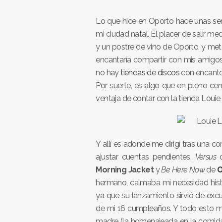
Lo que hice en Oporto hace unas se
mi ciudad natal. El placer de salir m
y un postre de vino de Oporto, y me
encantaría compartir con mis amigo
no hay
tiendas de discos
con encanto e
Por suerte, es algo que en pleno cent
ventaja de contar con la tienda Louie 
Y allí es adonde me dirigí tras una c
ajustar cuentas pendientes.
Versus
Morning Jacket
y
Be Here Now
de
O
hermano, calmaba mi necesidad histór
ya que su lanzamiento sirvió de excus
de mi 16 cumpleaños. Y todo esto mi
madre (la homenajeada en la comida