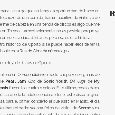
manas es algo que no tengo la oportunidad de hacer en
I
edio chuzo de una comida, tras un aperitivo de vinho verde
terme de cabeza en una tienda de discos es algo que me
s en Toledo. Lamentablemente, no es posible porque ya
n nuestra ciudad (ni cines, pero esa es otra historia).
ro histórico de Oporto si se puede hacer: ellos tienen la
Louie en la
Rua do Almada número 307
.
omilona en
O Escondidinho
, medio chispa y con ganas de
de
Pearl Jam
,
Goo
de
Sonic Youth
,
Evil Urge
de
My
asis
fueron los cuatro elegidos. Éste último, regalo de mi
ica desde la adolescencia de tener este disco original,
a para el primer concierto al que asistí en Madrid, el día
entras mi padre sacaba fotos de vinilos de
Serrat
y mi
) seguía, cómodamente sentada, mis evoluciones entre