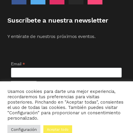
Suscríbete a nuestra newsletter
Y entérate de nuestros próximos eventos.
*
Email
Usamos cookies para darte una mejor experiencia,
recordaremos tus preferencias para visitas
posteriores. Pinchando en "Aceptar todas", consientes
el uso de todas las cookies. También puedes visitar
"Configuración" para proporcionar un consentimiento
personalizado.
© MI CHAMBERGO DE ENTRETIEMPO ~ 2022
Configuración
Aceptar todo