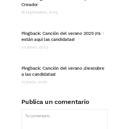
Creador
18 septiembre, 2019
Pingback:
Canción del verano 2025 ¡Ya
REPLY
están aquí las candidatas!
20 junio, 2025
Pingback:
Canción del verano ¡Descubre
REPLY
a las candidatas!
21 junio, 2026
Publica un comentario