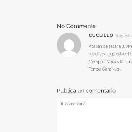
No Comments
CUCLILLO
8 agosto
Acaban de sacar a la ven
recientes. Lo produce P
Memphis: Voices for Justic
Tonto’s Giant Nuts…
Publica un comentario