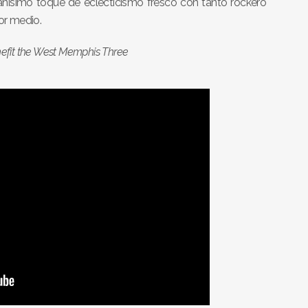
sanísimo toque de eclecticismo fresco con tanto rockero
or medio.
nefit the West Memphis Three