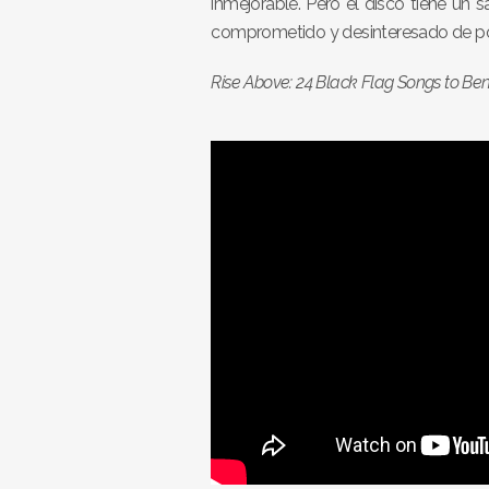
inmejorable. Pero el disco tiene un 
comprometido y desinteresado de p
Rise Above: 24 Black Flag Songs to Be