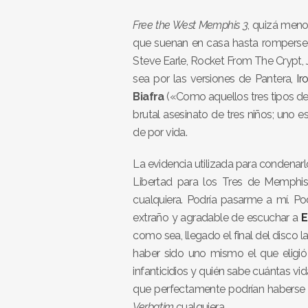
Free the West Memphis 3
, quizá meno
que suenan en casa hasta romperse 
Steve Earle, Rocket From The Crypt
sea por las versiones de Pantera,
Ir
Biafra
(«Como aquellos tres tipos d
brutal asesinato de tres niños; uno e
de por vida.
La evidencia utilizada para condenar
Libertad para los Tres de Memphis.
cualquiera. Podría pasarme a mí. Po
extraño y agradable de escuchar a
E
como sea, llegado el final del disco l
haber sido uno mismo el que eligió
infanticidios y quién sabe cuántas v
que perfectamente podrían haberse 
Verbatim
cualquiera.