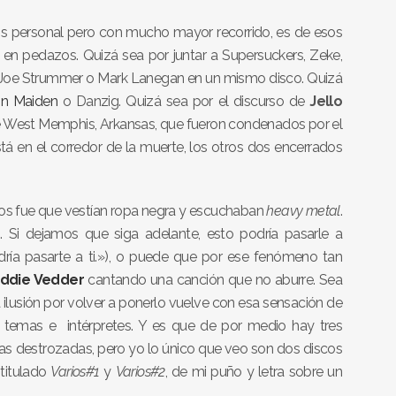
s personal pero con mucho mayor recorrido, es de esos
en pedazos. Quizá sea por juntar a Supersuckers, Zeke,
, Joe Strummer o Mark Lanegan en un mismo disco. Quizá
on Maiden
o Danzig. Quizá sea por el discurso de
Jello
e West Memphis, Arkansas, que fueron condenados por el
stá en el corredor de la muerte, los otros dos encerrados
los fue que vestían ropa negra y escuchaban
heavy metal
.
 Si dejamos que siga adelante, esto podría pasarle a
dría pasarte a ti.»), o puede que por ese fenómeno tan
ddie Vedder
cantando una canción que no aburre. Sea
a ilusión por volver a ponerlo vuelve con esa sensación de
 temas e intérpretes. Y es que de por medio hay tres
idas destrozadas, pero yo lo único que veo son dos discos
titulado
Varios#1
y
Varios#2
, de mi puño y letra sobre un