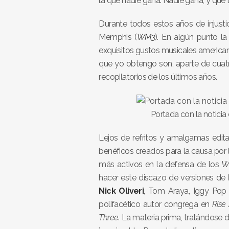
la que nadie gana. Nadie gana, y que D
Durante todos estos años de injust
Memphis (
WM3
). En algún punto l
exquisitos gustos musicales american
que yo obtengo son, aparte de cuat
recopilatorios de los últimos años.
Portada con la noticia
Lejos de refritos y amalgamas edita
benéficos creados para la causa por l
más activos en la defensa de los
W
hacer este discazo de versiones de
Nick Oliveri
, Tom Araya, Iggy Pop
polifacético autor congrega en
Rise
Three
. La materia prima, tratándose 