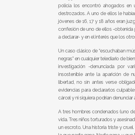
policía los encontró ahogados en
destrozados. A uno de ellos le había
jóvenes de 16, 17 y 18 años eran j
confesión de uno de ellos -obtenida 
a declarar- y en el interés que los o
Un caso clásico de “escuchaban músi
negras” en cualquier telediario de bie
investigación -denunciada por vari
insostenible ante la aparición de
libertad, no sin antes verse obliga
evidencias para declararlos culpable
cárcel y ni siquiera podrían denunciar 
A tres hombres condenados (uno de 
vida. Tres niños torturados y asesin
un escroto. Una historia triste y crue