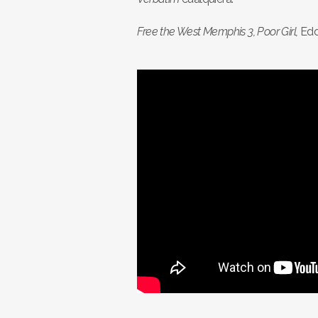
Free the West Memphis 3, Poor Girl,
Edd