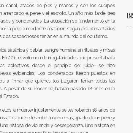
 un canal, atados de pies y manos y con los cuerpos
n arrancado el pene y el escroto. Un año más tarde, tres
I
uzgados y condenados. La acusación se fundamentó en la
por la policía mediante coacción, según expertos citados
tros dos sospechosos tenían en el mundo del ocultismo.
ca satánica y bebían sangre humana en rituales y misas
n. En 2011 el volumen de irregularidades que presentaba la
os colectivos desde el principio del juicio- se hizo
 nuevas evidencias. Los condenados fueron puestos en
dos a firmar que quienes los juzgaron tenían todas las
s. A pesar de su inocencia, habían pasado 18 años en la
al Estado.
ellos a muerte) injustamente se les robaron 18 años de
ados a los que se les robó mucho más, aparte de un pene y
l. Una historia de violencia y desesperanza. Una historia en