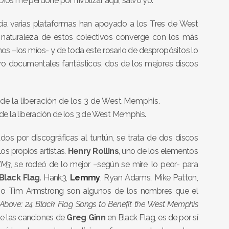
ios me perdone por frivolizar aquí, salvo yo.
icia varias plataformas han apoyado a los Tres de West
a naturaleza de estos colectivos converge con los más
os –los míos- y de toda este rosario de despropósitos lo
ro documentales fantásticos, dos de los mejores discos
 de la liberación de los 3 de West Memphis.
dos por discográficas al tuntún, se trata de dos discos
os propios artistas.
Henry Rollins
, uno de los elementos
M3
, se rodeó de lo mejor –según se mire, lo peor- para
Black Flag
. Hank3,
Lemmy
, Ryan Adams, Mike Patton,
 o Tim Armstrong son algunos de los nombres que el
 Above: 24 Black Flag Songs to Benefit the West Memphis
de las canciones de
Greg Ginn
en Black Flag, es de por sí