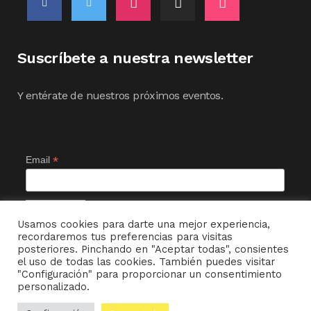
Suscríbete a nuestra newsletter
Y entérate de nuestros próximos eventos.
*
Email
Usamos cookies para darte una mejor experiencia,
recordaremos tus preferencias para visitas
posteriores. Pinchando en "Aceptar todas", consientes
el uso de todas las cookies. También puedes visitar
"Configuración" para proporcionar un consentimiento
personalizado.
© MI CHAMBERGO DE ENTRETIEMPO ~ 2022