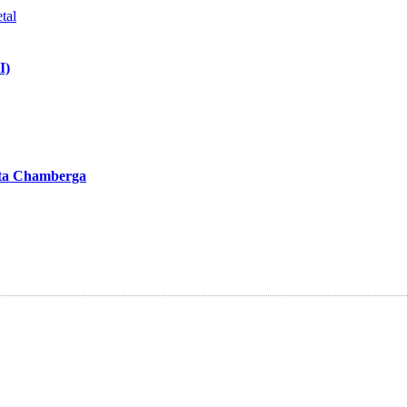
I)
ista Chamberga