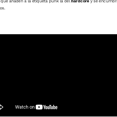
que añaden a la etiqueta punk la del
hardcore
y se encumbran
os.