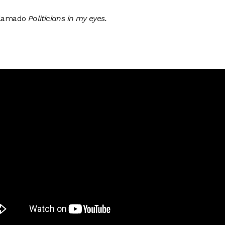
llamado
Politicians in my eyes.