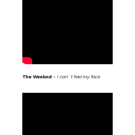
The Weeknd
–
I can´t feel my face