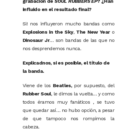
grabación de
SOUL RUBBERS EP
? ¿Han
influido en el resultado final?
Si! nos influyeron mucho bandas como
Explosions in the Sky
,
The New Year
o
Dinosaur Jr
… son bandas de las que no
nos desprendemos nunca.
Explicadnos, si es posible, el título de
la banda.
Viene de los
Beatles,
por supuesto, del
Rubber Soul
, le dimos la vuelta… y como
todos éramos muy fanáticos , se tuvo
que quedar así… no hubo opción, a pesar
de que tampoco nos rompimos la
cabeza.