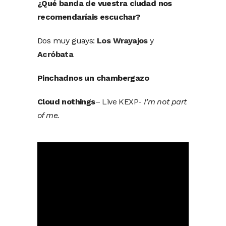
¿Qué banda de vuestra ciudad nos
recomendaríais escuchar?
Dos muy guays:
Los Wrayajos
y
Acróbata
Pinchadnos un chambergazo
Cloud nothings
– Live KEXP-
I’m not part
of me.