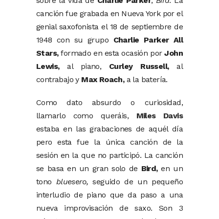
sobre la vida de
Charlie Parker
,
Bird
. La
canción fue grabada en Nueva York por el
genial saxofonista el 18 de septiembre de
1948 con su grupo
Charlie Parker All
Stars,
formado en esta ocasión por
John
Lewis,
al piano,
Curley Russell,
al
contrabajo y
Max Roach,
a la batería.
Como dato absurdo o curiosidad,
llamarlo como queráis,
Miles Davis
estaba en las grabaciones de aquél día
pero esta fue la única canción de la
sesión en la que no participó. La canción
se basa en un gran solo de
Bird,
en un
tono
bluesero,
seguido de un pequeño
interludio de piano que da paso a una
nueva improvisación de saxo. Son 3