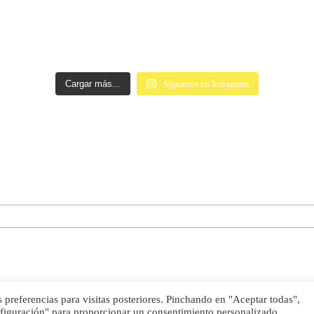
Cargar más...
Síguenos en Instagram
preferencias para visitas posteriores. Pinchando en "Aceptar todas",
nfiguración" para proporcionar un consentimiento personalizado.