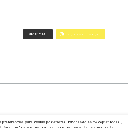
Cargar más...
Síguenos en Instagram
preferencias para visitas posteriores. Pinchando en "Aceptar todas",
nfiguración" para proporcionar un consentimiento personalizado.