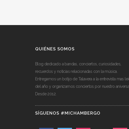
QUIÉNES SOMOS
Blog dedicado a bandas, conciertos, curiosidades,
recuerdos y noticias relacionadas con la música.
Entregamos un botijo de Talavera a la entrevista mas le
del año y organizamos conciertos por nuestro aniversa
Desde 2012.
SÍGUENOS #MICHAMBERGO