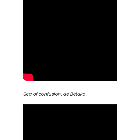
Sea of confusion
,
de
Belako
.