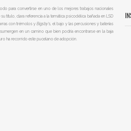
todo para convertirse en uno de los mejores trabajos nacionales
I
su título, clara referencia a la temática psicodélica bañada en LSD
itarras con trémolos y
Bigsby
‘s, el bajo y las percusiones y baterías
 sumergen en un camino que bien podría encontrarse en la baja
guro ha recorrido este pucelano de adopción.