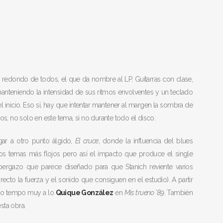
edondo de todos, el que da nombre al LP. Guitarras con clase,
nteniendo la intensidad de sus ritmos envolventes y un teclado
 inicio. Eso sí, hay que intentar mantener al margen la sombra de
 no solo en este tema, si no durante todo el disco.
egar a otro punto álgido,
El cruce
, donde la influencia del blues
dos temas más flojos pero así el impacto que produce el single
rgazo que parece diseñado para que Stanich reviente varios
irecto la fuerza y el sonido que consiguen en el estudio). A partir
edio tempo muy a lo
Quique González
en
Mis trueno ’89
. También
sta obra.