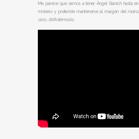
Me parece que vamos a tener Ángel Stanich hasta en 
misterio y pretende mantenerse al margen del
mains
caso, disfrutémoslo.