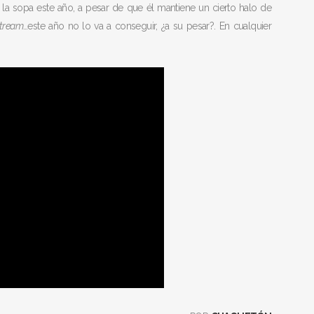
la sopa este año, a pesar de que él mantiene un cierto halo de
tream
…este año no lo va a conseguir, ¿a su pesar?. En cualquier