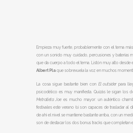
Empieza muy fuerte, probablemente con el tema más r
con un sonido muy cuidado, percusiones y baterías ma
que da cuerpo a todo el tema. Listón muy alto desde el
Albert Pla
que sobrevuela la voz en muchos momentos,
La cosa sigue bastante bien con
El outsider
para ll
psicodélico es muy manifiesta. Quizás le sigan los 
Metralleta Joe
es mucho mayor: un auténtico chambe
festivales este verano (si son capaces de trasladar al d
de ahí el nivel se mantiene bastante arriba, con un m
son de destacar los dos bonus tracks que completan e