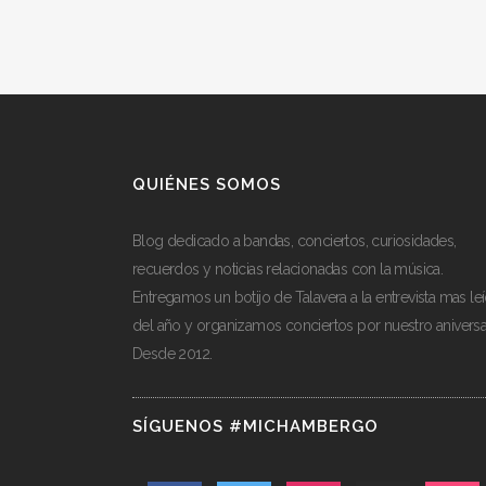
QUIÉNES SOMOS
Blog dedicado a bandas, conciertos, curiosidades,
recuerdos y noticias relacionadas con la música.
Entregamos un botijo de Talavera a la entrevista mas le
del año y organizamos conciertos por nuestro aniversa
Desde 2012.
SÍGUENOS #MICHAMBERGO