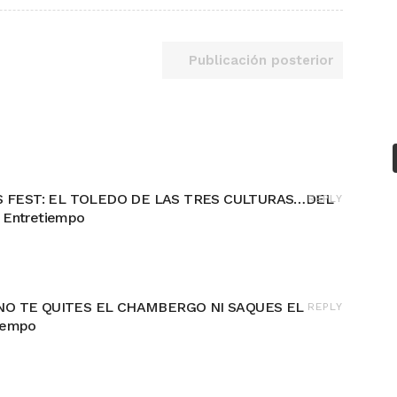
Publicación posterior
FEST: EL TOLEDO DE LAS TRES CULTURAS…DEL
REPLY
 Entretiempo
NO TE QUITES EL CHAMBERGO NI SAQUES EL
REPLY
iempo