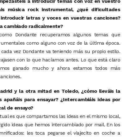
pezasteis a introducir temas con voz en vuestro
íais música rock instrumental, ¿qué dificultades
introducir letras y voces en vuestras canciones?
 ha cambiado radicalmente?
como Dondante recuperamos algunos temas que
trumentales como alguno con voz de la última época.
 cada vez Dondante va teniendo más su propio estilo.
ajasen con lo que hacíamos antes. Lo que está claro
emos ganado mucho y ahora estamos todos más
canciones.
drid y la otra mitad en Toledo, ¿cómo lleváis la
s apañáis para ensayar? ¿Intercambiáis ideas por
ocal de ensayo?
tual es que compartamos las ideas en el mismo local,
rgido ideas que hemos intercambiado por mail. En los
nificados: les toca pegarse el viajecito en coche a