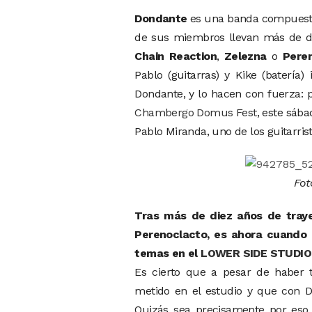
Dondante
es una banda compuesta 
de sus miembros llevan más de d
Chain Reaction
,
Zelezna
o
Pere
Pablo (guitarras) y Kike (batería
Dondante, y lo hacen con fuerza:
Chambergo Domus Fest
, este sába
Pablo Miranda, uno de los guitarris
Fot
Tras más de diez años de traye
Perenoclacto, es ahora cuando 
temas en el
LOWER SIDE STUDIO
Es cierto que a pesar de haber
metido en el estudio y que con D
Quizás sea precisamente por eso