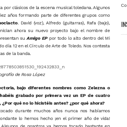
Co
por clásicos de la escena musical toledana. Algunos
iez años formando parte de diferentes grupos como
I
noclacto
. David (voz), Alfredo (guitarras), Rafa (bajo),
) inician ahora su nuevo proyecto bajo el nombre de
 presentan su
Amigo EP
por todo lo alto dentro del
Mi
do día 12 en el Círculo de Arte de Toledo. Nos contesta
tas de la banda.
ografía de Rosa López
ctoria, bajo diferentes nombres como Zelezna o
habéis grabado por primera vez un EP de cuatro
, ¿Por qué no lo hicistéis antes? ¿por qué ahora?
 tocado durante muchos años nunca nos habíamos
ondante lo hemos hecho ¡en el primer año de vida!
. Algunos de nosotros ya hemos tocado bastante en