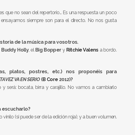
 que no sean del repertorio… Es una respuesta un poco
e ensayamos siempre son para el directo. No nos gusta
storia de la música para vosotros.
n
Buddy Holly
, el
Big Bopper
y
Ritchie Valens
a bordo.
s, platos, postres, etc.) nos proponéis para
TA VEZ VA EN SERIO
(
B Core
2012)?
 y será: bocata, birra y carajillo. No vamos a cambiarlo
a escucharlo?
inilo (si puede ser de la edición roja), y a buen volumen.