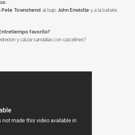
po.
a
Pete Townshend
, al bajo
John Enwistle
y a la batería
Entretiempo favorito?
 edredón y calzar sandalias con calcetines?