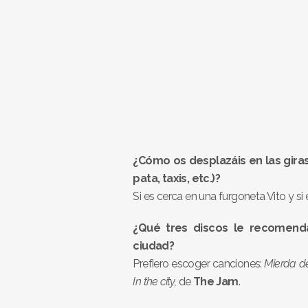
¿Cómo os desplazáis en las giras
pata, taxis, etc.)?
Si es cerca en una furgoneta Vito y si 
¿Qué tres discos le recomenda
ciudad?
Prefiero escoger canciones:
Mierda d
In the city,
de
The Jam
.