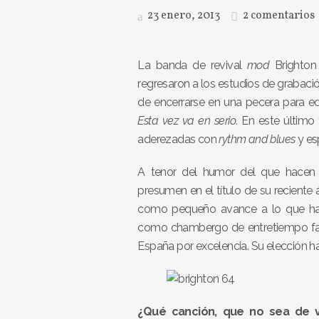
23 enero, 2013
2 comentarios
La banda de revival
mod
Brighton
regresaron a los estudios de grabaci
de encerrarse en una pecera para edi
Esta vez va en serio
. En este últim
aderezadas con
rythm and blues
y esp
A tenor del humor del que hacen ga
presumen en el título de su reciente
como pequeño avance a lo que han 
como chambergo de entretiempo fa
España por excelencia. Su elección ha
¿Qué canción, que no sea de v