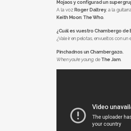
Mojaos y configurad un supergru
A la voz
Roger Daltrey
, a la guitarr
Keith Moon
:
The Who
.
¿Cuál es vuestro Chambergo de 
¿Vale ir en pelotas, envueltos con un
Pinchadnos un Chambergazo.
When you’re young,
de
The Jam
.