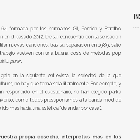
I
 64 formada por los hermanos Gil, Fontich y Peralbo
ón en el pasado 2012. De su reencuentro con la sensación
tar nuevas canciones, tras su separación en 1989, salió
o trabajo vuelven con una buena dosis de melodías pop
íritu
punk
.
la en la siguiente entrevista, la seriedad de la que
 álbum, no hay que tomársela literalmente. Por ejemplo, y
respondido en el cuestionario, no han elegido parka
vorito, como todos presuponíamos a la banda mod de
 ido más hacia una estética “de andar por casa”…
uestra propia cosecha, interpretáis más en los