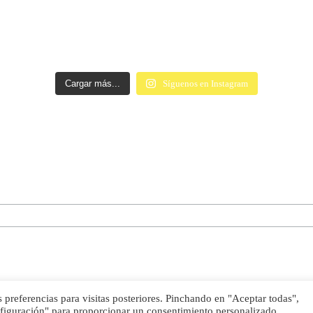
Cargar más...
Síguenos en Instagram
preferencias para visitas posteriores. Pinchando en "Aceptar todas",
nfiguración" para proporcionar un consentimiento personalizado.