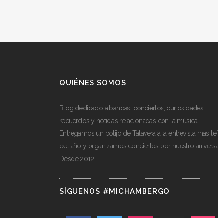
QUIÉNES SOMOS
Blog dedicado a bandas, conciertos, curiosidades,
recuerdos y noticias relacionadas con la música.
Entregamos un botijo de Talavera a la entrevista mas le
del año y organizamos conciertos por nuestro aniversa
Desde 2012.
SÍGUENOS #MICHAMBERGO