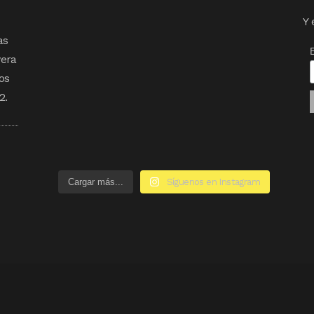
Y 
as
vera
os
2.
Cargar más...
Síguenos en Instagram