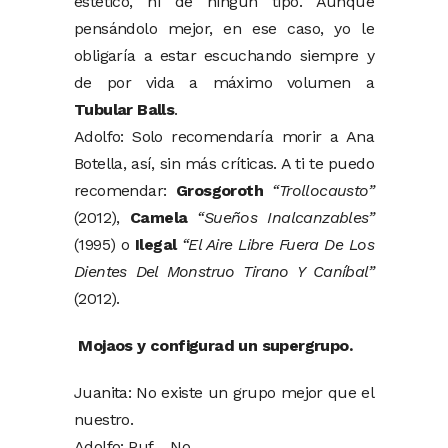
estético, ni de ningún tipo. Aunque
pensándolo mejor, en ese caso, yo le
obligaría a estar escuchando siempre y
de por vida a máximo volumen a
Tubular Balls
.
Adolfo: Solo recomendaría morir a Ana
Botella, así, sin más críticas. A ti te puedo
recomendar:
Grosgoroth
“Trollocausto”
(2012),
Camela
“Sueños Inalcanzables”
(1995) o
Ilegal
“El Aire Libre Fuera De Los
Dientes Del Monstruo Tirano Y Caníbal”
(2012).
Mojaos y configurad un supergrupo.
Juanita: No existe un grupo mejor que el
nuestro.
Adolfo: Puf… No.