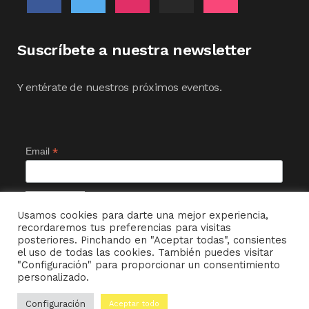
Suscríbete a nuestra newsletter
Y entérate de nuestros próximos eventos.
*
Email
Usamos cookies para darte una mejor experiencia,
recordaremos tus preferencias para visitas
posteriores. Pinchando en "Aceptar todas", consientes
el uso de todas las cookies. También puedes visitar
"Configuración" para proporcionar un consentimiento
personalizado.
© MI CHAMBERGO DE ENTRETIEMPO ~ 2022
Configuración
Aceptar todo