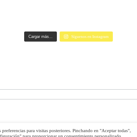
Cargar más...
Síguenos en Instagram
preferencias para visitas posteriores. Pinchando en "Aceptar todas",
nfiguración" para proporcionar un consentimiento personalizado.