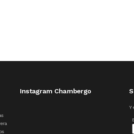
Instagram Chambergo
S
Y 
as
vera
os