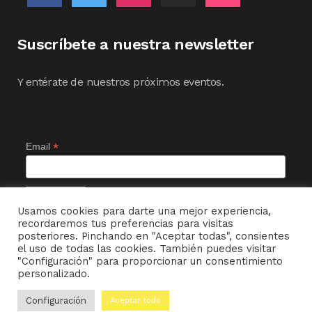
Suscríbete a nuestra newsletter
Y entérate de nuestros próximos eventos.
*
Email
Usamos cookies para darte una mejor experiencia,
recordaremos tus preferencias para visitas
posteriores. Pinchando en "Aceptar todas", consientes
el uso de todas las cookies. También puedes visitar
"Configuración" para proporcionar un consentimiento
personalizado.
© MI CHAMBERGO DE ENTRETIEMPO ~ 2022
Configuración
Aceptar todo