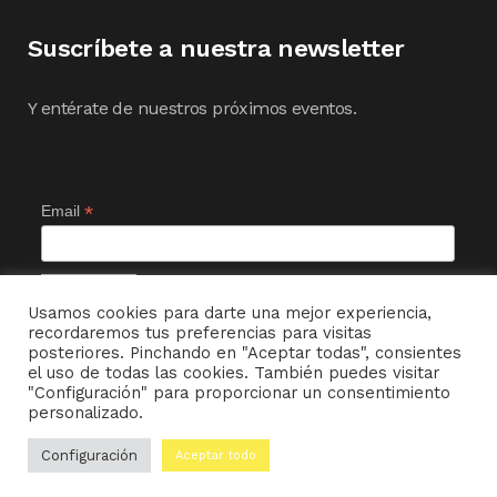
Suscríbete a nuestra newsletter
Y entérate de nuestros próximos eventos.
*
Email
Usamos cookies para darte una mejor experiencia,
recordaremos tus preferencias para visitas
posteriores. Pinchando en "Aceptar todas", consientes
el uso de todas las cookies. También puedes visitar
"Configuración" para proporcionar un consentimiento
personalizado.
© MI CHAMBERGO DE ENTRETIEMPO ~ 2022
Configuración
Aceptar todo